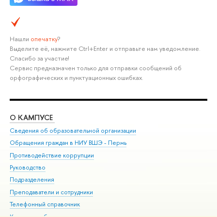
Нашли
опечатку
?
Выделите её, нажмите Ctrl+Enter и отправьте нам уведомление.
Спасибо за участие!
Сервис предназначен только для отправки сообщений об
орфографических и пунктуационных ошибках.
О КАМПУСЕ
ОБ
Сведения об образовательной организации
Дов
Обращения граждан в НИУ ВШЭ - Пермь
Ол
Противодействие коррупции
При
Руководство
При
Подразделения
Ин
Преподаватели и сотрудники
До
Телефонный справочник
Уни
Корпуса и общежития
Обр