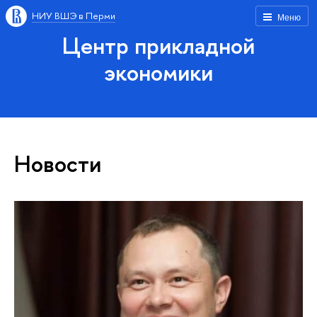
НИУ ВШЭ в Перми
Меню
Центр прикладной
экономики
Новости