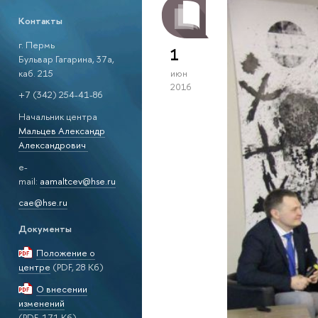
Контакты
г. Пермь
1
Бульвар Гагарина, 37а,
каб. 215
июн
2016
+7 (342) 254-41-86
Начальник центра
Мальцев Александр
Александрович
e-
mail:
aamaltcev@hse.ru
cae@hse.ru
Документы
Положение о
центре
(PDF, 28 Кб)
О внесении
изменений
(PDF, 171 Кб)