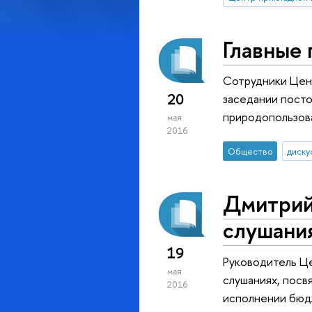
Главные 
Сотрудники Цен
20
заседании пост
природопользов
мая
2016
Общество
диску
Дмитрий
слушани
19
Руководитель Ц
мая
слушаниях, пос
2016
исполнении бюд