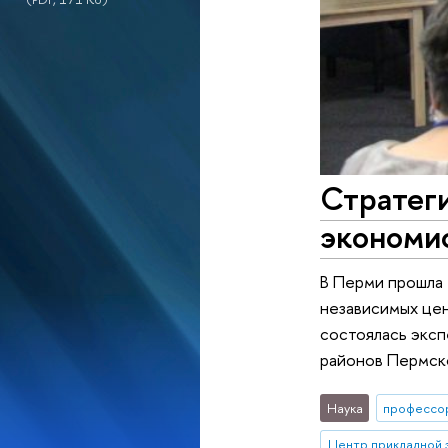
Стратеги
экономи
В Перми прошла
независимых цен
состоялась эксп
районов Пермско
Наука
профессо
Центр прикладной 