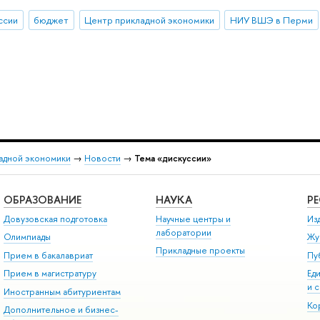
ссии
бюджет
Центр прикладной экономики
НИУ ВШЭ в Перми
адной экономики
→
Новости
→
Тема «дискуссии»
ОБРАЗОВАНИЕ
НАУКА
Р
Довузовская подготовка
Научные центры и
Из
лаборатории
Олимпиады
Жу
Прикладные проекты
Прием в бакалавриат
Пу
Прием в магистратуру
Ед
и 
Иностранным абитуриентам
Ко
Дополнительное и бизнес-