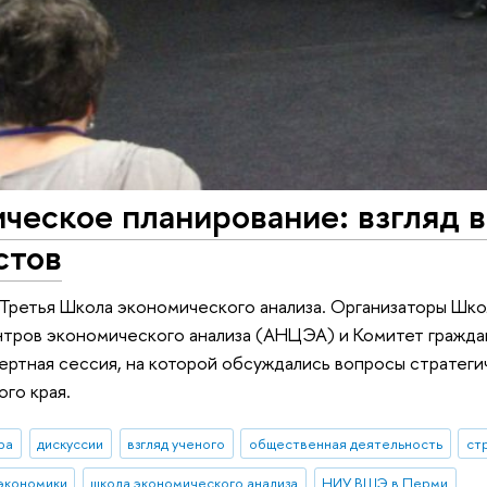
ческое планирование: взгляд 
стов
 Третья Школа экономического анализа. Организаторы Ш
тров экономического анализа (АНЦЭА) и Комитет гражда
ертная сессия, на которой обсуждались вопросы стратеги
го края.
ра
дискуссии
взгляд ученого
общественная деятельность
ст
экономики
школа экономического анализа
НИУ ВШЭ в Перми