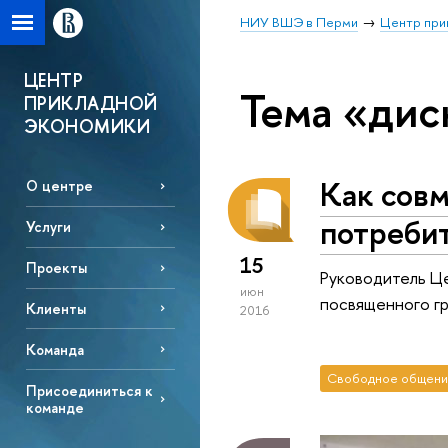
НИУ ВШЭ в Перми
Центр при
ЦЕНТР
Тема «дис
ПРИКЛАДНОЙ
ЭКОНОМИКИ
Как совм
О центре
потреби
Услуги
15
Проекты
Руководитель Ц
июн
посвященного г
Клиенты
2016
Команда
Свободное общени
Присоединиться к
команде